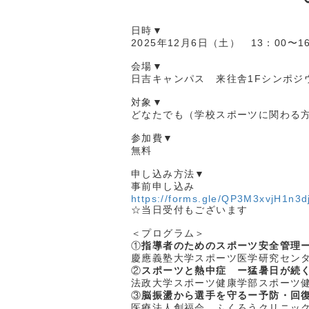
日時▼
2025年12月6日（土） 13：00〜
会場▼
日吉キャンパス 来往舎1Fシンポジ
対象▼
どなたでも（学校スポーツに関わる
参加費▼
無料
申し込み方法▼
事前申し込み
https://forms.gle/QP3M3xvjH1n3d
☆当日受付もございます
＜プログラム＞
①
指導者のためのスポーツ安全管理
慶應義塾大学スポーツ医学研究セン
②
スポーツと熱中症 ー猛暑日が続
法政大学スポーツ健康学部スポーツ
③
脳振盪から選手を守るー予防・回
医療法人創福会 ふくろうクリニッ