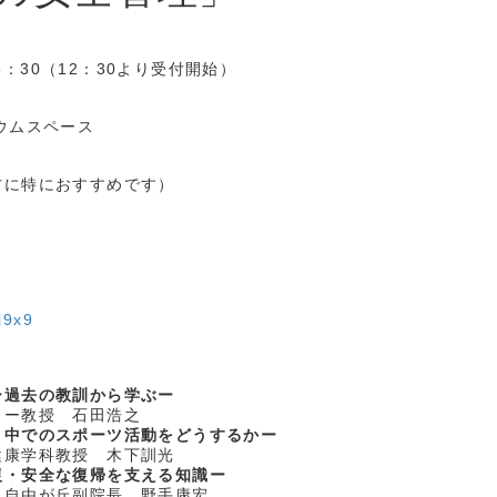
16：30（12：30より受付開始）
ウムスペース
方に特におすすめです）
j9x9
ー過去の教訓から学ぶー
ター教授 石田浩之
く中でのスポーツ活動をどうするかー
健康学科教授 木下訓光
復・安全な復帰を支える知識ー
ク自由が丘副院長 野手康宏